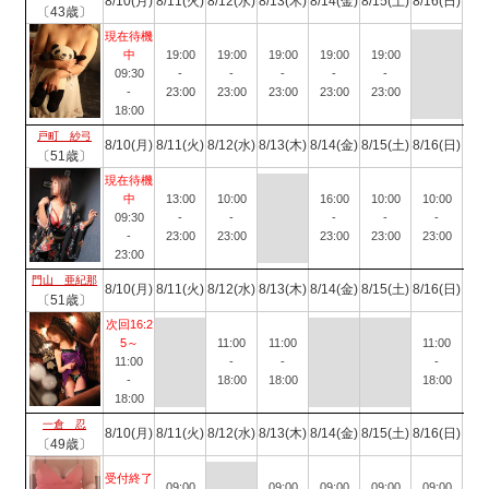
8/10(月)
8/11(火)
8/12(水)
8/13(木)
8/14(金)
8/15(土)
8/16(日)
〔43歳〕
現在待機
中
19:00
19:00
19:00
19:00
19:00
09:30
-
-
-
-
-
-
23:00
23:00
23:00
23:00
23:00
18:00
戸町 紗弓
8/10(月)
8/11(火)
8/12(水)
8/13(木)
8/14(金)
8/15(土)
8/16(日)
〔51歳〕
現在待機
中
13:00
10:00
16:00
10:00
10:00
09:30
-
-
-
-
-
-
23:00
23:00
23:00
23:00
23:00
23:00
門山 亜紀那
8/10(月)
8/11(火)
8/12(水)
8/13(木)
8/14(金)
8/15(土)
8/16(日)
〔51歳〕
次回16:2
5～
11:00
11:00
11:00
11:00
-
-
-
-
18:00
18:00
18:00
18:00
一倉 忍
8/10(月)
8/11(火)
8/12(水)
8/13(木)
8/14(金)
8/15(土)
8/16(日)
〔49歳〕
受付終了
09:00
09:00
09:00
09:00
09:00